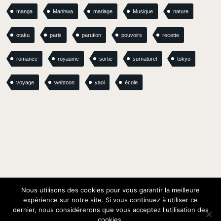
manga
Manhwa
mariage
Musique
nature
otaku
paris
parution
pouvoirs
recette
romance
royaume
sortie
surnaturel
tokyo
voyage
webtoon
yaoi
école
Nous utilisons des cookies pour vous garantir la meilleure
expérience sur notre site. Si vous continuez à utiliser ce
dernier, nous considérerons que vous acceptez l'utilisation des
© Oracom / Oracom Media Solutions
cookies.