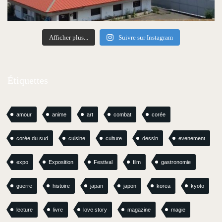
Afficher plus...
Suivre sur Instagram
Étiquettes
amour
anime
art
combat
corée
corée du sud
cuisine
culture
dessin
evenement
expo
Exposition
Festival
film
gastronomie
guerre
histoire
japan
japon
korea
kyoto
lecture
livre
love story
magazine
magie