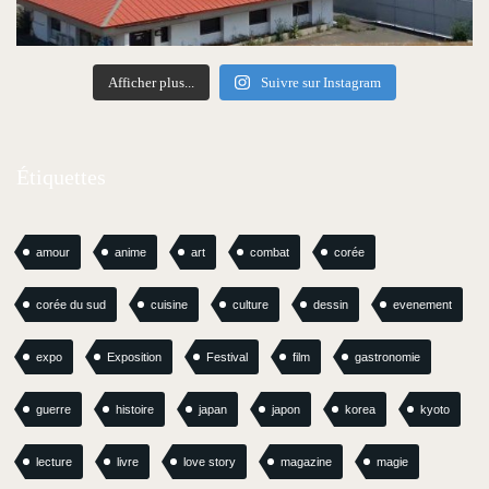
Afficher plus...
Suivre sur Instagram
Étiquettes
amour
anime
art
combat
corée
corée du sud
cuisine
culture
dessin
evenement
expo
Exposition
Festival
film
gastronomie
guerre
histoire
japan
japon
korea
kyoto
lecture
livre
love story
magazine
magie