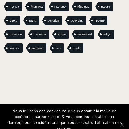
manga
Manhwa
mariage
Musique
nature
otaku
paris
parution
pouvoirs
recette
romance
royaume
sortie
surnaturel
tokyo
voyage
webtoon
yaoi
école
Nous utilisons des cookies pour vous garantir la meilleure
expérience sur notre site. Si vous continuez à utiliser ce
dernier, nous considérerons que vous acceptez l'utilisation des
© Oracom / Oracom Media Solutions
cookies.