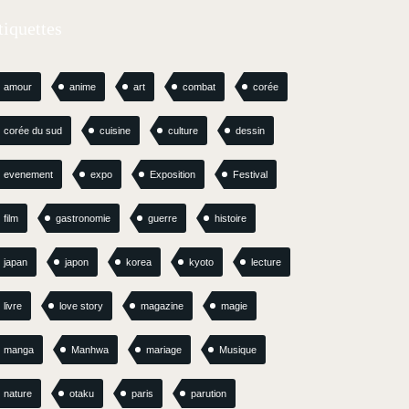
tiquettes
amour
anime
art
combat
corée
corée du sud
cuisine
culture
dessin
evenement
expo
Exposition
Festival
film
gastronomie
guerre
histoire
japan
japon
korea
kyoto
lecture
livre
love story
magazine
magie
manga
Manhwa
mariage
Musique
nature
otaku
paris
parution