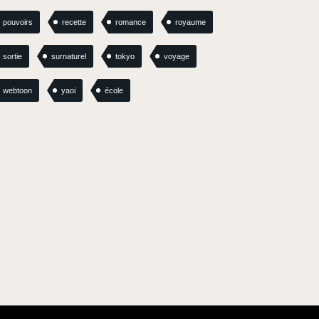
pouvoirs
recette
romance
royaume
sortie
surnaturel
tokyo
voyage
webtoon
yaoi
école