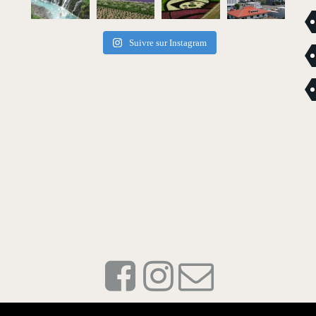
Suivre sur Instagram
© Oracom / Oracom Media Solutions