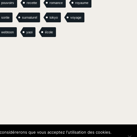
pouvoirs
recette
romance
royaume
sortie
surnaturel
tokyo
voyage
webtoon
yaoi
école
 considérerons que vous acceptez l'utilisation des cookies.