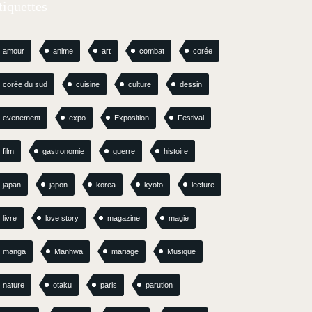
tiquettes
amour
anime
art
combat
corée
corée du sud
cuisine
culture
dessin
evenement
expo
Exposition
Festival
film
gastronomie
guerre
histoire
japan
japon
korea
kyoto
lecture
livre
love story
magazine
magie
manga
Manhwa
mariage
Musique
nature
otaku
paris
parution