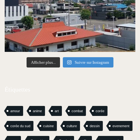
Afficher plus...
Suivre sur Instagram
Étiquettes
amour
anime
art
combat
corée
corée du sud
cuisine
culture
dessin
evenement