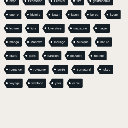
expo
Exposition
Festival
film
gastronomie
guerre
histoire
japan
japon
korea
kyoto
lecture
livre
love story
magazine
magie
manga
Manhwa
mariage
Musique
nature
otaku
paris
parution
pouvoirs
recette
romance
royaume
sortie
surnaturel
tokyo
voyage
webtoon
yaoi
école