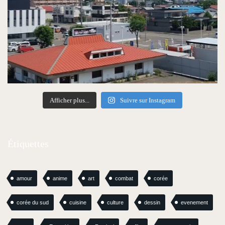
Afficher plus...
Suivre sur Instagram
Étiquettes
amour
anime
art
combat
corée
corée du sud
cuisine
culture
dessin
evenement