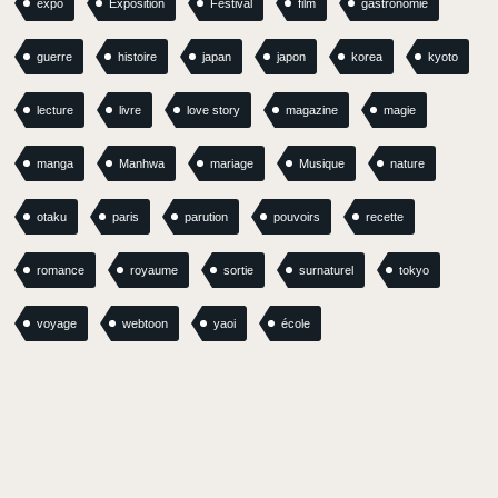
expo
Exposition
Festival
film
gastronomie
guerre
histoire
japan
japon
korea
kyoto
lecture
livre
love story
magazine
magie
manga
Manhwa
mariage
Musique
nature
otaku
paris
parution
pouvoirs
recette
romance
royaume
sortie
surnaturel
tokyo
voyage
webtoon
yaoi
école