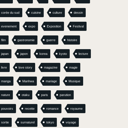
corée du sud
cuisine
culture
dessin
evenement
expo
Exposition
Festival
film
gastronomie
guerre
histoire
japan
japon
korea
kyoto
lecture
livre
love story
magazine
magie
manga
Manhwa
mariage
Musique
nature
otaku
paris
parution
pouvoirs
recette
romance
royaume
sortie
surnaturel
tokyo
voyage