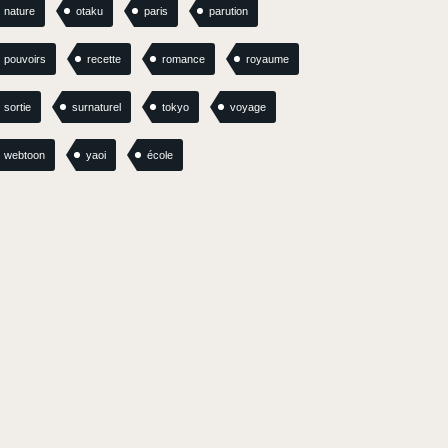
nature
otaku
paris
parution
pouvoirs
recette
romance
royaume
sortie
surnaturel
tokyo
voyage
webtoon
yaoi
école