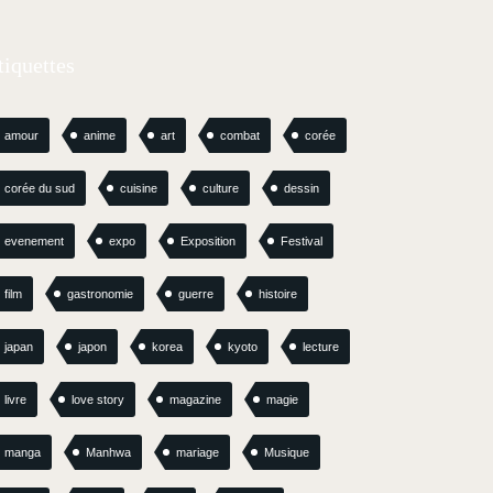
tiquettes
amour
anime
art
combat
corée
corée du sud
cuisine
culture
dessin
evenement
expo
Exposition
Festival
film
gastronomie
guerre
histoire
japan
japon
korea
kyoto
lecture
livre
love story
magazine
magie
manga
Manhwa
mariage
Musique