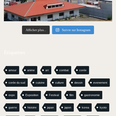
Afficher plus...
Suivre sur Instagram
Étiquettes
amour
anime
art
combat
corée
corée du sud
cuisine
culture
dessin
evenement
expo
Exposition
Festival
film
gastronomie
guerre
histoire
japan
japon
korea
kyoto