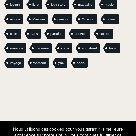
lecture
livre
love story
magazine
magie
manga
Manhwa
mariage
Musique
nature
otaku
paris
parution
pouvoirs
recette
romance
royaume
sortie
surnaturel
tokyo
voyage
webtoon
yaoi
école
Nous utilisons des cookies pour vous garantir la meilleure
expérience sur notre site. Si vous continuez à utiliser ce