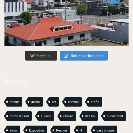
Afficher plus...
Suivre sur Instagram
Étiquettes
amour
anime
art
combat
corée
corée du sud
cuisine
culture
dessin
evenement
expo
Exposition
Festival
film
gastronomie