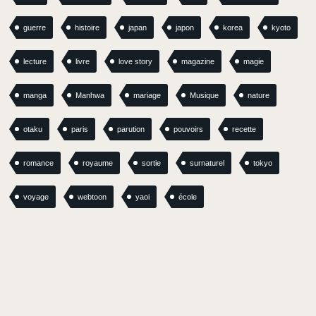
guerre
histoire
japan
japon
korea
kyoto
lecture
livre
love story
magazine
magie
manga
Manhwa
mariage
Musique
nature
otaku
paris
parution
pouvoirs
recette
romance
royaume
sortie
surnaturel
tokyo
voyage
webtoon
yaoi
école