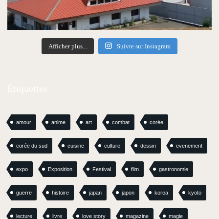
Afficher plus...
Suivre sur Instagram
Étiquettes
amour
anime
art
combat
corée
corée du sud
cuisine
culture
dessin
evenement
expo
Exposition
Festival
film
gastronomie
guerre
histoire
japan
japon
korea
kyoto
lecture
livre
love story
magazine
magie