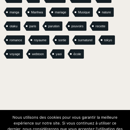
manga
Manhwa
mariage
Musique
nature
otaku
paris
parution
pouvoirs
recette
romance
royaume
sortie
surnaturel
tokyo
voyage
webtoon
yaoi
école
Nous utilisons des cookies pour vous garantir la meilleure
expérience sur notre site. Si vous continuez à utiliser ce
dernier, nous considérerons que vous acceptez l'utilisation des