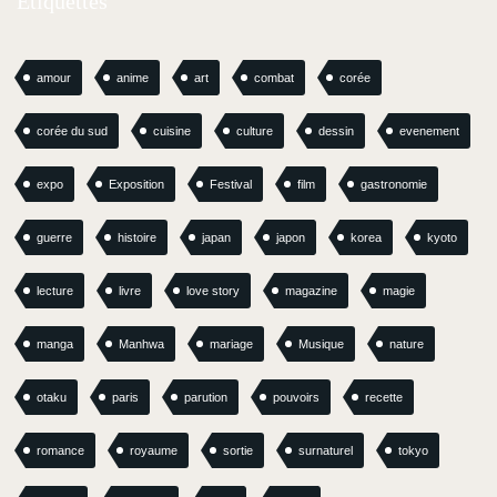
Étiquettes
amour
anime
art
combat
corée
corée du sud
cuisine
culture
dessin
evenement
expo
Exposition
Festival
film
gastronomie
guerre
histoire
japan
japon
korea
kyoto
lecture
livre
love story
magazine
magie
manga
Manhwa
mariage
Musique
nature
otaku
paris
parution
pouvoirs
recette
romance
royaume
sortie
surnaturel
tokyo