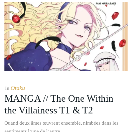
Otaku
In
MANGA // The One Within
the Villainess T1 & T2
Quand deux âmes œuvrent ensemble, nimbées dans les
sentiments l’une de l’autre…