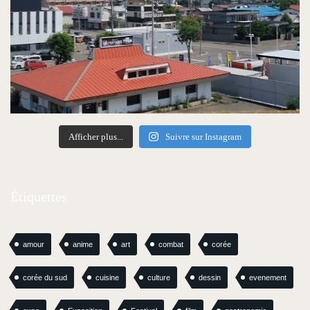
Afficher plus...
Suivre sur Instagram
Étiquettes
amour
anime
art
combat
corée
corée du sud
cuisine
culture
dessin
evenement