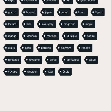
expo
Exposition
Festival
film
gastronomie
guerre
histoire
japan
japon
korea
kyoto
lecture
livre
love story
magazine
magie
manga
Manhwa
mariage
Musique
nature
otaku
paris
parution
pouvoirs
recette
romance
royaume
sortie
surnaturel
tokyo
voyage
webtoon
yaoi
école