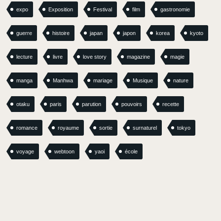
expo
Exposition
Festival
film
gastronomie
guerre
histoire
japan
japon
korea
kyoto
lecture
livre
love story
magazine
magie
manga
Manhwa
mariage
Musique
nature
otaku
paris
parution
pouvoirs
recette
romance
royaume
sortie
surnaturel
tokyo
voyage
webtoon
yaoi
école