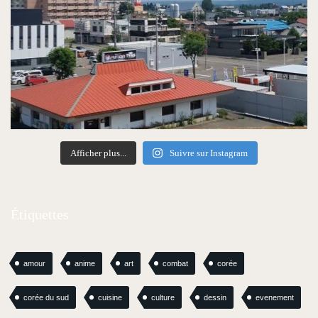
Afficher plus...
Suivre sur Instagram
Étiquettes
amour
anime
art
combat
corée
corée du sud
cuisine
culture
dessin
evenement