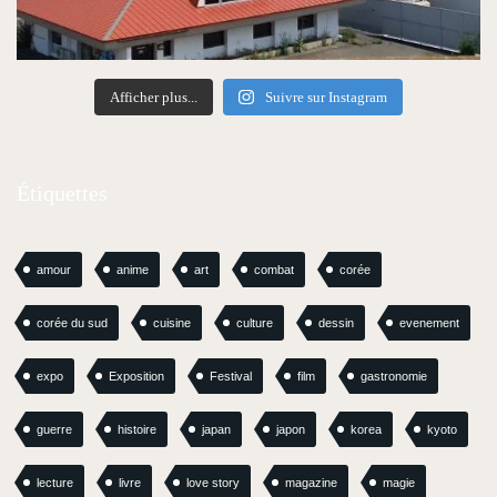
Afficher plus...
Suivre sur Instagram
Étiquettes
amour
anime
art
combat
corée
corée du sud
cuisine
culture
dessin
evenement
expo
Exposition
Festival
film
gastronomie
guerre
histoire
japan
japon
korea
kyoto
lecture
livre
love story
magazine
magie