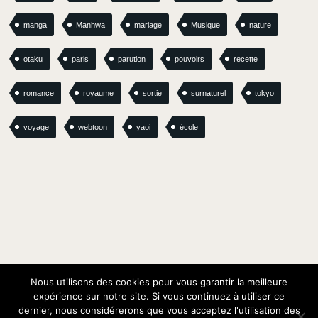
manga
Manhwa
mariage
Musique
nature
otaku
paris
parution
pouvoirs
recette
romance
royaume
sortie
surnaturel
tokyo
voyage
webtoon
yaoi
école
Nous utilisons des cookies pour vous garantir la meilleure
expérience sur notre site. Si vous continuez à utiliser ce
dernier, nous considérerons que vous acceptez l'utilisation des