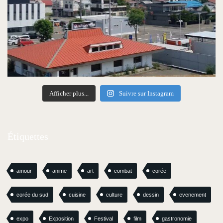
Afficher plus...
Suivre sur Instagram
Étiquettes
amour
anime
art
combat
corée
corée du sud
cuisine
culture
dessin
evenement
expo
Exposition
Festival
film
gastronomie