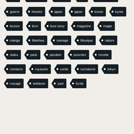
guerre
histoire
japan
japon
korea
kyoto
lecture
livre
love story
magazine
magie
manga
Manhwa
mariage
Musique
nature
otaku
paris
parution
pouvoirs
recette
romance
royaume
sortie
surnaturel
tokyo
voyage
webtoon
yaoi
école