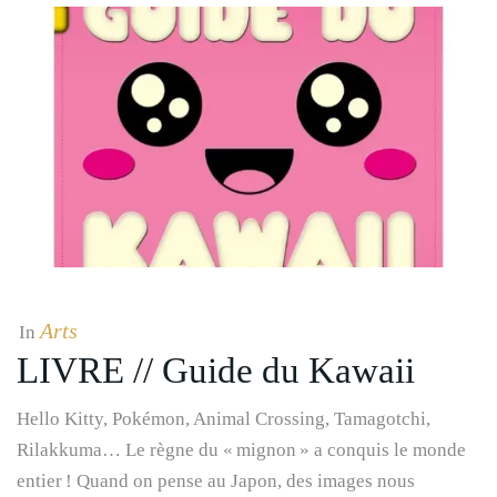
Arts
In
LIVRE // Guide du Kawaii
Hello Kitty, Pokémon, Animal Crossing, Tamagotchi,
Rilakkuma… Le règne du « mignon » a conquis le monde
entier ! Quand on pense au Japon, des images nous