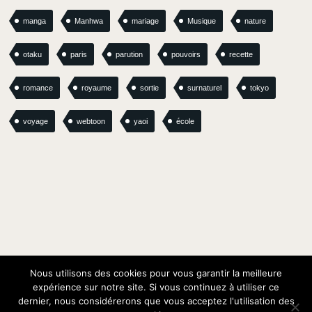
manga
Manhwa
mariage
Musique
nature
otaku
paris
parution
pouvoirs
recette
romance
royaume
sortie
surnaturel
tokyo
voyage
webtoon
yaoi
école
Nous utilisons des cookies pour vous garantir la meilleure
expérience sur notre site. Si vous continuez à utiliser ce
dernier, nous considérerons que vous acceptez l'utilisation des
© Oracom / Oracom Media Solutions