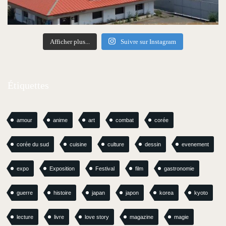
Afficher plus...
Suivre sur Instagram
Étiquettes
amour
anime
art
combat
corée
corée du sud
cuisine
culture
dessin
evenement
expo
Exposition
Festival
film
gastronomie
guerre
histoire
japan
japon
korea
kyoto
lecture
livre
love story
magazine
magie