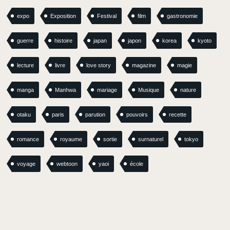
expo
Exposition
Festival
film
gastronomie
guerre
histoire
japan
japon
korea
kyoto
lecture
livre
love story
magazine
magie
manga
Manhwa
mariage
Musique
nature
otaku
paris
parution
pouvoirs
recette
romance
royaume
sortie
surnaturel
tokyo
voyage
webtoon
yaoi
école