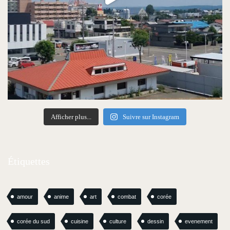
Afficher plus...
Suivre sur Instagram
Étiquettes
amour
anime
art
combat
corée
corée du sud
cuisine
culture
dessin
evenement