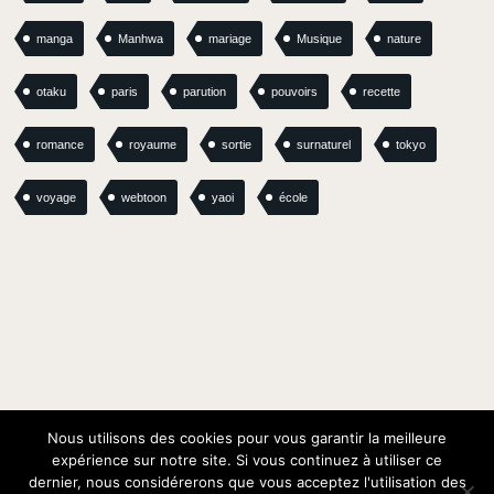
manga
Manhwa
mariage
Musique
nature
otaku
paris
parution
pouvoirs
recette
romance
royaume
sortie
surnaturel
tokyo
voyage
webtoon
yaoi
école
Nous utilisons des cookies pour vous garantir la meilleure
expérience sur notre site. Si vous continuez à utiliser ce
dernier, nous considérerons que vous acceptez l'utilisation des