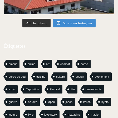
Afficher plus...
Suivre sur Instagram
Étiquettes
amour
anime
art
combat
corée
corée du sud
cuisine
culture
dessin
evenement
expo
Exposition
Festival
film
gastronomie
guerre
histoire
japan
japon
korea
kyoto
lecture
livre
love story
magazine
magie