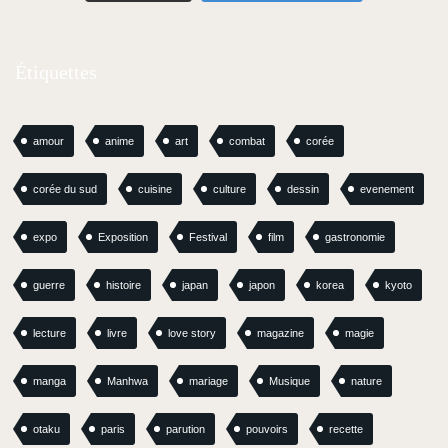
Étiquettes
amour
anime
art
combat
corée
corée du sud
cuisine
culture
dessin
evenement
expo
Exposition
Festival
film
gastronomie
guerre
histoire
japan
japon
korea
kyoto
lecture
livre
love story
magazine
magie
manga
Manhwa
mariage
Musique
nature
otaku
paris
parution
pouvoirs
recette