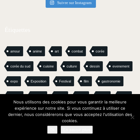
Suivre sur Instagram
Étiquettes
amour
anime
art
combat
corée
corée du sud
cuisine
culture
dessin
evenement
expo
Exposition
Festival
film
gastronomie
guerre
histoire
japan
japon
korea
kyoto
Nous utilisons des cookies pour vous garantir la meilleure
expérience sur notre site. Si vous continuez à utiliser ce
lecture
livre
love story
magazine
magie
dernier, nous considérerons que vous acceptez l'utilisation des
cookies.
manga
Manhwa
mariage
Musique
nature
Ok
En savoir plus