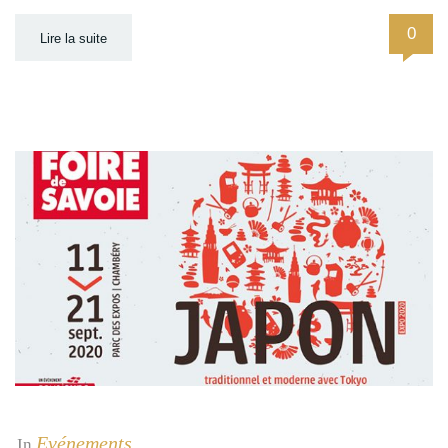
0
Lire la suite
Evénements
In