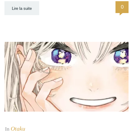
0
Lire la suite
Otaku
In