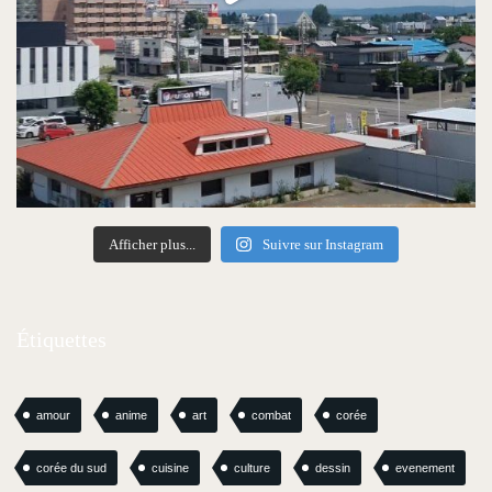
Afficher plus...
Suivre sur Instagram
Étiquettes
amour
anime
art
combat
corée
corée du sud
cuisine
culture
dessin
evenement