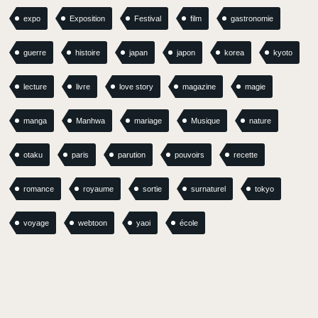
expo
Exposition
Festival
film
gastronomie
guerre
histoire
japan
japon
korea
kyoto
lecture
livre
love story
magazine
magie
manga
Manhwa
mariage
Musique
nature
otaku
paris
parution
pouvoirs
recette
romance
royaume
sortie
surnaturel
tokyo
voyage
webtoon
yaoi
école