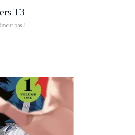
ers T3
ôment pas !