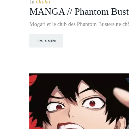
Otaku
In
MANGA // Phantom Bust
Mogari et le club des Phantom Busters ne ch
Lire la suite