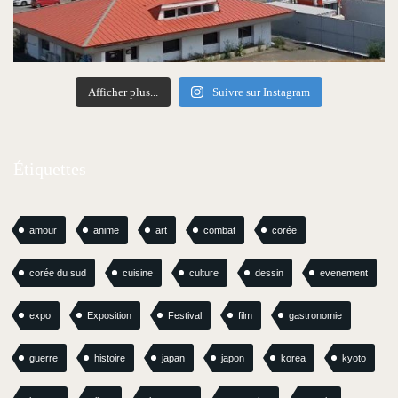
Afficher plus...
Suivre sur Instagram
Étiquettes
amour
anime
art
combat
corée
corée du sud
cuisine
culture
dessin
evenement
expo
Exposition
Festival
film
gastronomie
guerre
histoire
japan
japon
korea
kyoto