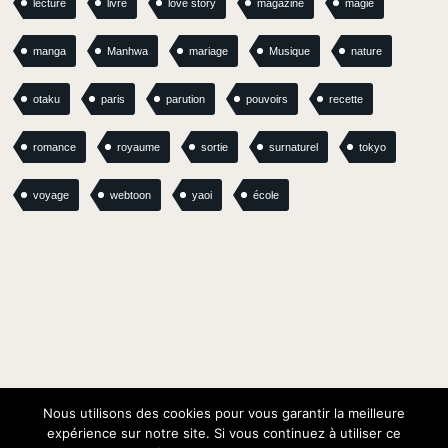
lecture
livre
love story
magazine
magie
manga
Manhwa
mariage
Musique
nature
otaku
paris
parution
pouvoirs
recette
romance
royaume
sortie
surnaturel
tokyo
voyage
webtoon
yaoi
école
Nous utilisons des cookies pour vous garantir la meilleure
expérience sur notre site. Si vous continuez à utiliser ce