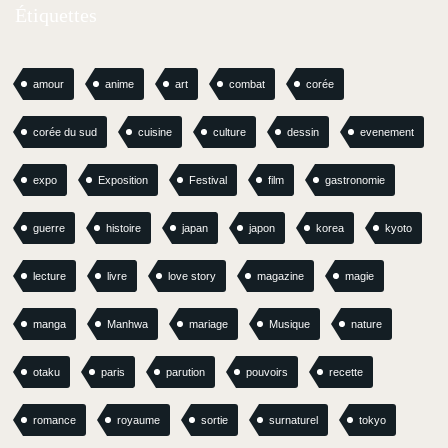
Étiquettes
amour
anime
art
combat
corée
corée du sud
cuisine
culture
dessin
evenement
expo
Exposition
Festival
film
gastronomie
guerre
histoire
japan
japon
korea
kyoto
lecture
livre
love story
magazine
magie
manga
Manhwa
mariage
Musique
nature
otaku
paris
parution
pouvoirs
recette
romance
royaume
sortie
surnaturel
tokyo