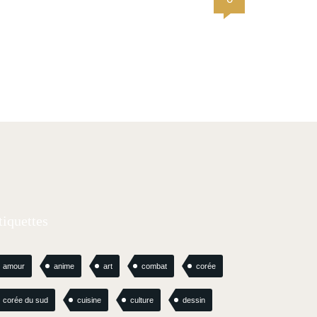
tiquettes
amour
anime
art
combat
corée
corée du sud
cuisine
culture
dessin