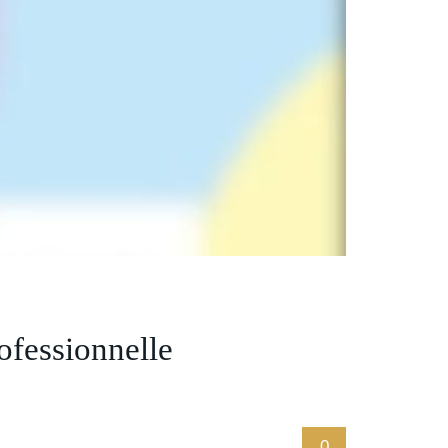
rofessionnelle
0