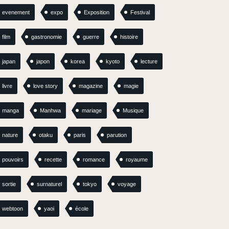
evenement
expo
Exposition
Festival
film
gastronomie
guerre
histoire
japan
japon
korea
kyoto
lecture
livre
love story
magazine
magie
manga
Manhwa
mariage
Musique
nature
otaku
paris
parution
pouvoirs
recette
romance
royaume
sortie
surnaturel
tokyo
voyage
webtoon
yaoi
école