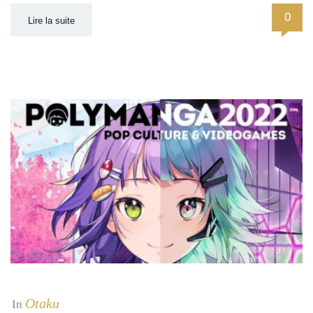
0
Lire la suite
Otaku
In