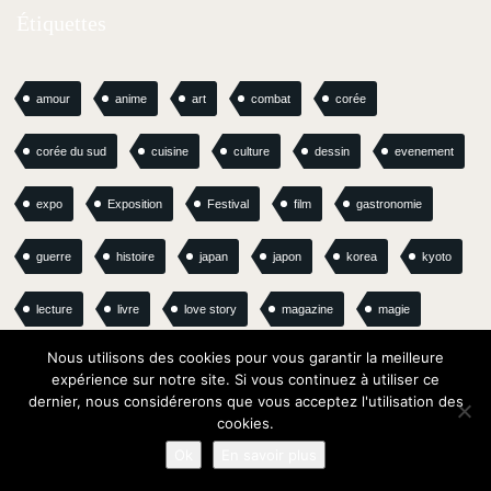
Étiquettes
amour
anime
art
combat
corée
corée du sud
cuisine
culture
dessin
evenement
expo
Exposition
Festival
film
gastronomie
guerre
histoire
japan
japon
korea
kyoto
lecture
livre
love story
magazine
magie
Nous utilisons des cookies pour vous garantir la meilleure
manga
Manhwa
mariage
Musique
nature
expérience sur notre site. Si vous continuez à utiliser ce
dernier, nous considérerons que vous acceptez l'utilisation des
otaku
paris
parution
pouvoirs
recette
cookies.
Ok
En savoir plus
romance
royaume
sortie
surnaturel
tokyo