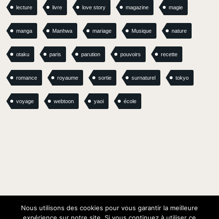
lecture
livre
love story
magazine
magie
manga
Manhwa
mariage
Musique
nature
otaku
paris
parution
pouvoirs
recette
romance
royaume
sortie
surnaturel
tokyo
voyage
webtoon
yaoi
école
Nous utilisons des cookies pour vous garantir la meilleure
expérience sur notre site. Si vous continuez à utiliser ce