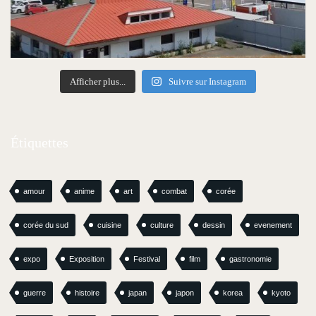
Afficher plus...
Suivre sur Instagram
Étiquettes
amour
anime
art
combat
corée
corée du sud
cuisine
culture
dessin
evenement
expo
Exposition
Festival
film
gastronomie
guerre
histoire
japan
japon
korea
kyoto