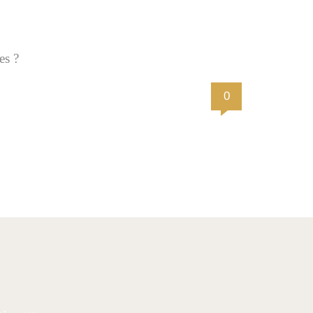
es ?
0