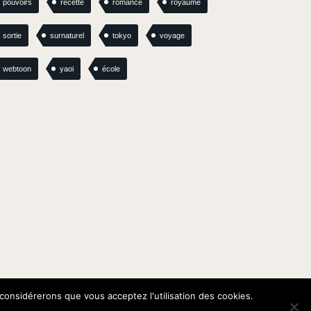
pouvoirs
recette
romance
royaume
sortie
surnaturel
tokyo
voyage
webtoon
yaoi
école
 considérerons que vous acceptez l'utilisation des cookies.