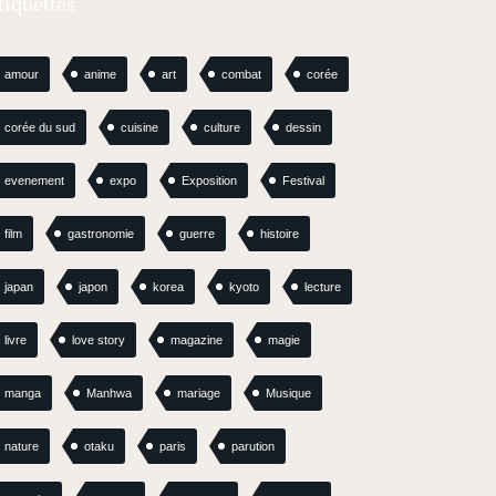
tiquettes
amour
anime
art
combat
corée
corée du sud
cuisine
culture
dessin
evenement
expo
Exposition
Festival
film
gastronomie
guerre
histoire
japan
japon
korea
kyoto
lecture
livre
love story
magazine
magie
manga
Manhwa
mariage
Musique
nature
otaku
paris
parution