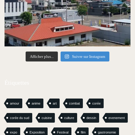
Afficher plus...
Suivre sur Instagram
Étiquettes
amour
anime
art
combat
corée
corée du sud
cuisine
culture
dessin
evenement
expo
Exposition
Festival
film
gastronomie