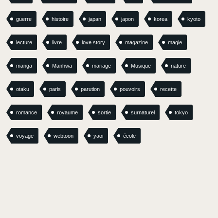
guerre
histoire
japan
japon
korea
kyoto
lecture
livre
love story
magazine
magie
manga
Manhwa
mariage
Musique
nature
otaku
paris
parution
pouvoirs
recette
romance
royaume
sortie
surnaturel
tokyo
voyage
webtoon
yaoi
école