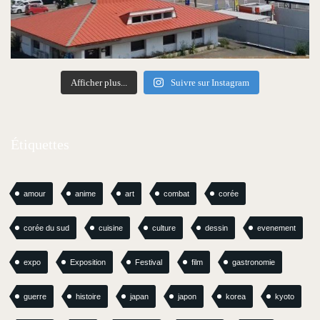
Afficher plus...
Suivre sur Instagram
Étiquettes
amour
anime
art
combat
corée
corée du sud
cuisine
culture
dessin
evenement
expo
Exposition
Festival
film
gastronomie
guerre
histoire
japan
japon
korea
kyoto