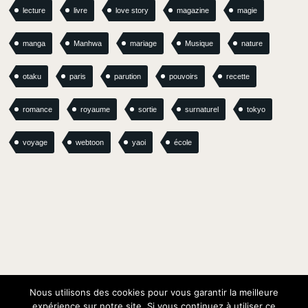
lecture
livre
love story
magazine
magie
manga
Manhwa
mariage
Musique
nature
otaku
paris
parution
pouvoirs
recette
romance
royaume
sortie
surnaturel
tokyo
voyage
webtoon
yaoi
école
Nous utilisons des cookies pour vous garantir la meilleure
expérience sur notre site. Si vous continuez à utiliser ce