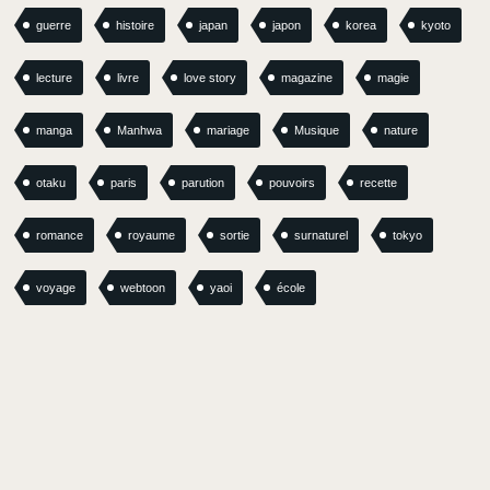
guerre
histoire
japan
japon
korea
kyoto
lecture
livre
love story
magazine
magie
manga
Manhwa
mariage
Musique
nature
otaku
paris
parution
pouvoirs
recette
romance
royaume
sortie
surnaturel
tokyo
voyage
webtoon
yaoi
école