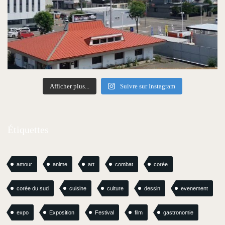
Afficher plus...
Suivre sur Instagram
Étiquettes
amour
anime
art
combat
corée
corée du sud
cuisine
culture
dessin
evenement
expo
Exposition
Festival
film
gastronomie