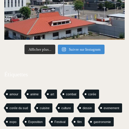
Afficher plus...
Suivre sur Instagram
Étiquettes
amour
anime
art
combat
corée
corée du sud
cuisine
culture
dessin
evenement
expo
Exposition
Festival
film
gastronomie