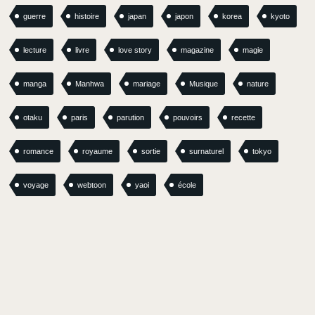
guerre
histoire
japan
japon
korea
kyoto
lecture
livre
love story
magazine
magie
manga
Manhwa
mariage
Musique
nature
otaku
paris
parution
pouvoirs
recette
romance
royaume
sortie
surnaturel
tokyo
voyage
webtoon
yaoi
école