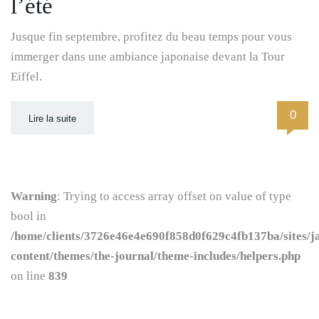
l’été
Jusque fin septembre, profitez du beau temps pour vous
immerger dans une ambiance japonaise devant la Tour
Eiffel.
0
Lire la suite
Warning
: Trying to access array offset on value of type
bool in
/home/clients/3726e46e4e690f858d0f629c4fb137ba/sites/j
content/themes/the-journal/theme-includes/helpers.php
on line
839