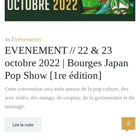
Evénements
In
EVENEMENT // 22 & 23
octobre 2022 | Bourges Japan
Pop Show [1re édition]
Cette convention sera axée autour de la pop culture, des
jeux vidéo, des manga, du cosplay, de la gastronomie et du
tatouage.
0
Lire la suite